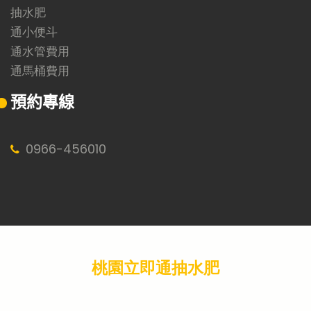
抽水肥
通小便斗
通水管費用
通馬桶費用
預約專線
0966
-
456010
桃園立即通抽水肥