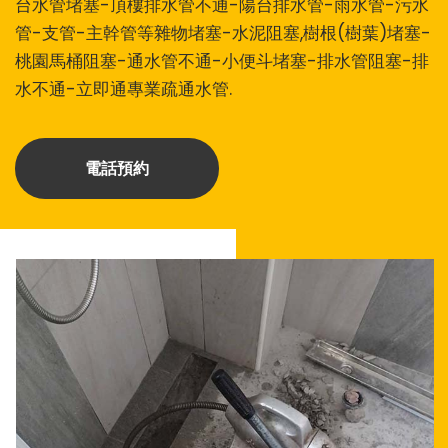
台水管堵塞-頂樓排水管不通-陽台排水管-雨水管-污水
管-支管-主幹管等雜物堵塞-水泥阻塞,樹根(樹葉)堵塞-
桃園馬桶阻塞-通水管不通-小便斗堵塞-排水管阻塞-排
水不通-立即通專業疏通水管.
電話預約