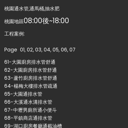
桃園通水管,通馬桶,抽水肥
08:00後~18:00
桃園地區
工程案例:
Page
01
,
02
,
03
,
04
,
05
,
06
,
07
61-
大園廚房排水管舒通
62-
大園廚房排水管舒通
63-
蘆竹廚房排水管舒通
64-
楊梅大樓排水管疏通
65-
大園通排水管
66-
大溪通水溝排水管
67-
中壢男廁所通小便斗
68-
平鎮商店通排水管
69-
湖口廚房餐廳通截油槽