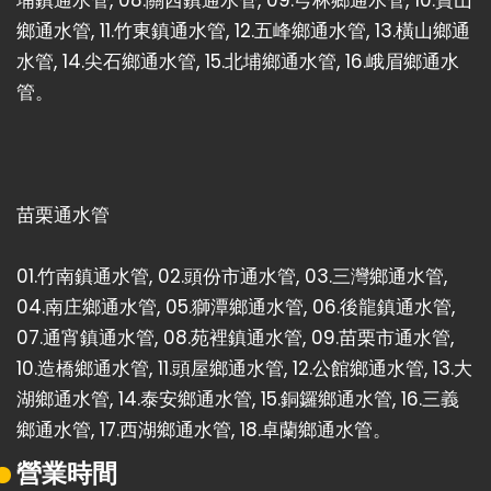
埔鎮通水管
, 08.
關西鎮通水管
, 09.
芎林鄉通水管
, 10.
寶山
鄉通水管
, 11.
竹東鎮通水管
, 12.
五峰鄉通水管
, 13.
橫山鄉通
水管
, 14.
尖石鄉通水管
, 15.
北埔鄉通水管
, 16.
峨眉鄉通水
管
。
苗栗通水管
01.
竹南鎮通水管
, 02.
頭份市通水管
, 03.
三灣鄉通水管
,
04.
南庄鄉通水管
, 05.
獅潭鄉通水管
, 06.
後龍鎮通水管
,
07.
通宵鎮通水管
, 08.
苑裡鎮通水管
, 09.
苗栗市通水管
,
10.
造橋鄉通水管
, 11.
頭屋鄉通水管
, 12.
公館鄉通水管
, 13.
大
湖鄉通水管
, 14.
泰安鄉通水管
, 15.
銅鑼鄉通水管
, 16.
三義
鄉通水管
, 17.
西湖鄉通水管
, 18.
卓蘭鄉通水管
。
營業時間