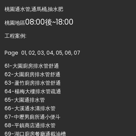
桃園通水管,通馬桶,抽水肥
08:00後~18:00
桃園地區
工程案例:
Page
01
,
02
,
03
,
04
,
05
,
06
,
07
61-
大園廚房排水管舒通
62-
大園廚房排水管舒通
63-
蘆竹廚房排水管舒通
64-
楊梅大樓排水管疏通
65-
大園通排水管
66-
大溪通水溝排水管
67-
中壢男廁所通小便斗
68-
平鎮商店通排水管
69-
湖口廚房餐廳通截油槽