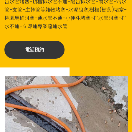
台水管堵塞-頂樓排水管不通-陽台排水管-雨水管-污水
管-支管-主幹管等雜物堵塞-水泥阻塞,樹根(樹葉)堵塞-
桃園馬桶阻塞-通水管不通-小便斗堵塞-排水管阻塞-排
水不通-立即通專業疏通水管.
電話預約