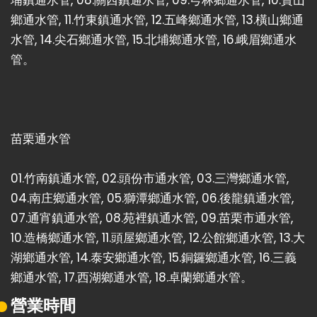
埔鎮通水管
, 08.
關西鎮通水管
, 09.
芎林鄉通水管
, 10.
寶山
鄉通水管
, 11.
竹東鎮通水管
, 12.
五峰鄉通水管
, 13.
橫山鄉通
水管
, 14.
尖石鄉通水管
, 15.
北埔鄉通水管
, 16.
峨眉鄉通水
管
。
苗栗通水管
01.
竹南鎮通水管
, 02.
頭份市通水管
, 03.
三灣鄉通水管
,
04.
南庄鄉通水管
, 05.
獅潭鄉通水管
, 06.
後龍鎮通水管
,
07.
通宵鎮通水管
, 08.
苑裡鎮通水管
, 09.
苗栗市通水管
,
10.
造橋鄉通水管
, 11.
頭屋鄉通水管
, 12.
公館鄉通水管
, 13.
大
湖鄉通水管
, 14.
泰安鄉通水管
, 15.
銅鑼鄉通水管
, 16.
三義
鄉通水管
, 17.
西湖鄉通水管
, 18.
卓蘭鄉通水管
。
營業時間